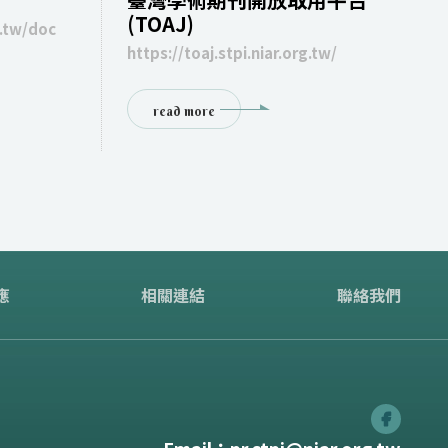
(TOAJ)
g.tw/doc
https://toaj.stpi.niar.org.tw/
read more
應
相關連結
聯絡我們