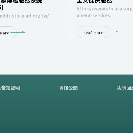
)
https://www.stpi.niar.or
ument-services
ndds.stpi.niarl.org.tw/
read more
 more
集告知聲明
資訊公開
輿情回