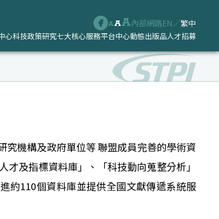
A
內部網路
EN
／
繁中
A
A
中心
科技政策研究
七大核心服務平台
中心動態
出版品
人才招募
研究機構及政府單位等 聯盟成員完善的學術資
人才及指標資料庫」、「科技動向蒐整分析」
進約110個資料庫並提供全國文獻傳遞系統服